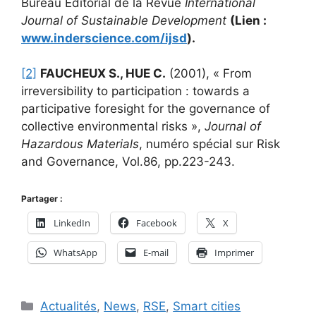
Bureau Editorial de la Revue
International
Journal of Sustainable Development
(Lien :
www.inderscience.com/ijsd
)
.
[2]
FAUCHEUX S., HUE C.
(2001), « From
irreversibility to participation : towards a
participative foresight for the governance of
collective environmental risks »,
Journal of
Hazardous Materials
, numéro spécial sur Risk
and Governance, Vol.86, pp.223-243.
Partager :
LinkedIn
Facebook
X
WhatsApp
E-mail
Imprimer
Catégories
Actualités
,
News
,
RSE
,
Smart cities