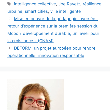
Étiquettes
intelligence collective
,
Joe Ravetz
,
résilience
urbaine
,
smart cities
,
ville intelligente
Mise en oeuvre de la pédagogie inversée :
retour d’expérience sur la première session du
Mooc « développement durable, un levier pour
la croissance » (CNAM)
DEFORM, un projet européen pour rendre
opérationnelle l’innovation responsable