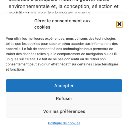
environnementale et, la conception, sélection et
mobilisation des indicateurs pour le
développement durable.
Gérer le consentement aux
cookies
Pour offrir les meilleures expériences, nous utilisons des technologies
telles que les cookies pour stocker et/ou accéder aux informations des
appareils. Le fait de consentir à ces technologies nous permettra de
traiter des données telles que le comportement de navigation ou les ID
uniques sur ce site. Le fait de ne pas consentir ou de retirer son
consentement peut avoir un effet négatif sur certaines caractéristiques
et fonctions.
Accepter
Refuser
Voir les préférences
© 2026 Le blog de Sylvie Faucheux
• Construit avec
GeneratePress
Politique de cookies