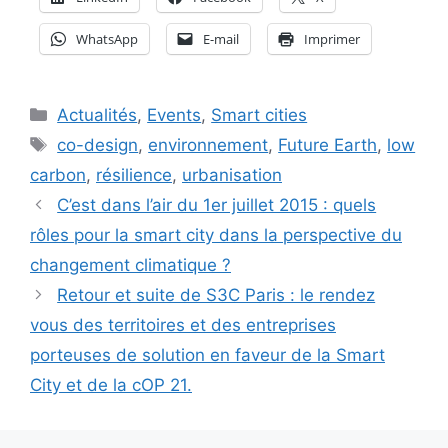
WhatsApp
E-mail
Imprimer
Catégories
Actualités
,
Events
,
Smart cities
Étiquettes
co-design
,
environnement
,
Future Earth
,
low
carbon
,
résilience
,
urbanisation
C’est dans l’air du 1er juillet 2015 : quels
rôles pour la smart city dans la perspective du
changement climatique ?
Retour et suite de S3C Paris : le rendez
vous des territoires et des entreprises
porteuses de solution en faveur de la Smart
City et de la cOP 21.