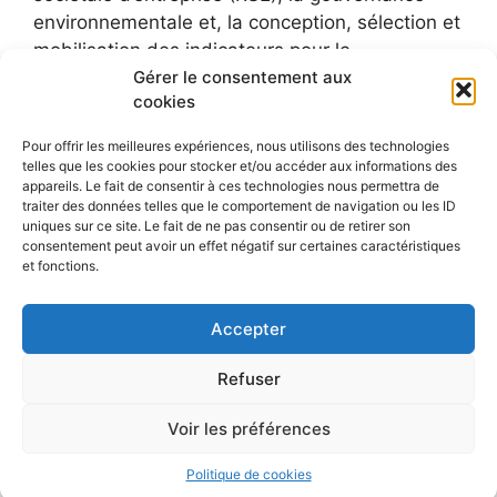
environnementale et, la conception, sélection et
mobilisation des indicateurs pour le
développement durable.
Gérer le consentement aux
cookies
Pour offrir les meilleures expériences, nous utilisons des technologies
telles que les cookies pour stocker et/ou accéder aux informations des
appareils. Le fait de consentir à ces technologies nous permettra de
traiter des données telles que le comportement de navigation ou les ID
uniques sur ce site. Le fait de ne pas consentir ou de retirer son
consentement peut avoir un effet négatif sur certaines caractéristiques
et fonctions.
Accepter
Refuser
Voir les préférences
© 2026 Le blog de Sylvie Faucheux
• Construit avec
GeneratePress
Politique de cookies