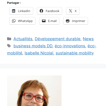
Partager :
LinkedIn
Facebook
X
WhatsApp
E-mail
Imprimer
Catégories
Actualités
,
Développement durable
,
News
Étiquettes
business models DD
,
éco-innovations
,
éco-
mobilité
,
Isabelle Nicolaï
,
sustainable mobility