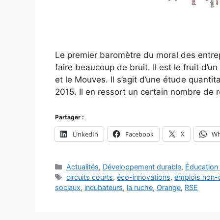
Le premier baromètre du moral des entrep
faire beaucoup de bruit. Il est le fruit d
et le Mouves. Il s’agit d’une étude quanti
2015. Il en ressort un certain nombre de r
Partager :
LinkedIn
Facebook
X
Wh
Catégories
Actualités
,
Développement durable
,
Éducation 
Étiquettes
circuits courts
,
éco-innovations
,
emplois non-d
sociaux
,
incubateurs
,
la ruche
,
Orange
,
RSE