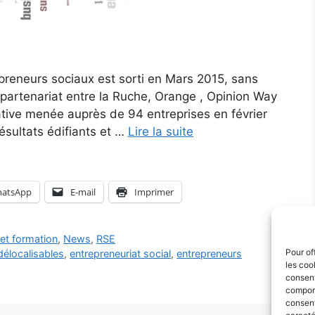
reneurs sociaux est sorti en Mars 2015, sans
’un partenariat entre la Ruche, Orange , Opinion Way
tative menée auprès de 94 entreprises en février
ésultats édifiants et …
Lire la suite
atsApp
E-mail
Imprimer
et formation
,
News
,
RSE
Pour of
élocalisables
,
entrepreneuriat social
,
entrepreneurs
les coo
consent
comport
consent