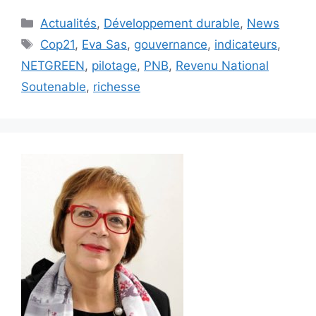
Catégories
Actualités
,
Développement durable
,
News
Étiquettes
Cop21
,
Eva Sas
,
gouvernance
,
indicateurs
,
NETGREEN
,
pilotage
,
PNB
,
Revenu National
Soutenable
,
richesse