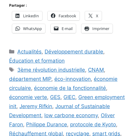
Partager :
LinkedIn
Facebook
X
WhatsApp
E-mail
Imprimer
Catégories
Actualités
,
Développement durable
,
Éducation et formation
Étiquettes
3ème révolution industrielle
,
CNAM
,
département MIP
,
éco-innovation
,
économie
circulaire
,
économie de la fonctionnalité
,
économie verte
,
GES
,
GIEC
,
Green employment
init
,
Jeremy Rifkin
,
Journal of Sustainable
Development
,
low carbone economy
,
Oliver
Faron
,
Philippe Durance
,
protocole de Kyoto
,
Réchauffement global
,
recyclage
,
smart grids
,