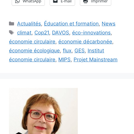
WhatsApp
E-mail
Imprimer
Catégories
Actualités
,
Éducation et formation
,
News
Étiquettes
climat
,
Cop21
,
DAVOS
,
éco-innovations
,
économie circulaire
,
économie décarbonée
,
économie écologique
,
flux
,
GES
,
Institut
économie circulaire
,
MIPS
,
Projet Mainstream