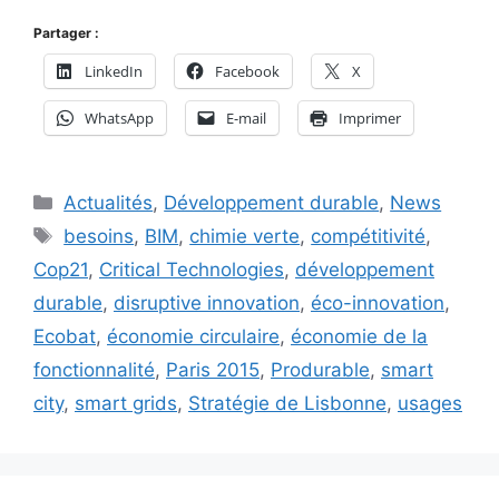
Partager :
LinkedIn
Facebook
X
WhatsApp
E-mail
Imprimer
Catégories
Actualités
,
Développement durable
,
News
Étiquettes
besoins
,
BIM
,
chimie verte
,
compétitivité
,
Cop21
,
Critical Technologies
,
développement
durable
,
disruptive innovation
,
éco-innovation
,
Ecobat
,
économie circulaire
,
économie de la
fonctionnalité
,
Paris 2015
,
Produrable
,
smart
city
,
smart grids
,
Stratégie de Lisbonne
,
usages