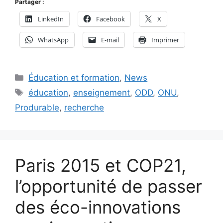
Partager :
LinkedIn
Facebook
X
WhatsApp
E-mail
Imprimer
Catégories
Éducation et formation
,
News
Étiquettes
éducation
,
enseignement
,
ODD
,
ONU
,
Produrable
,
recherche
Paris 2015 et COP21,
l’opportunité de passer
des éco-innovations