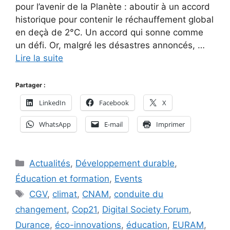
pour l’avenir de la Planète : aboutir à un accord
historique pour contenir le réchauffement global
en deçà de 2°C. Un accord qui sonne comme
un défi. Or, malgré les désastres annoncés, …
Lire la suite
Partager :
LinkedIn
Facebook
X
WhatsApp
E-mail
Imprimer
Catégories
Actualités
,
Développement durable
,
Éducation et formation
,
Events
Étiquettes
CGV
,
climat
,
CNAM
,
conduite du
changement
,
Cop21
,
Digital Society Forum
,
Durance
,
éco-innovations
,
éducation
,
EURAM
,