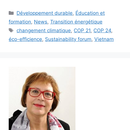
Catégories
Développement durable
,
Éducation et
formation
,
News
,
Transition énergétique
Étiquettes
changement climatique
,
COP 21
,
COP 24
,
éco-efficience
,
Sustainability forum
,
Vietnam