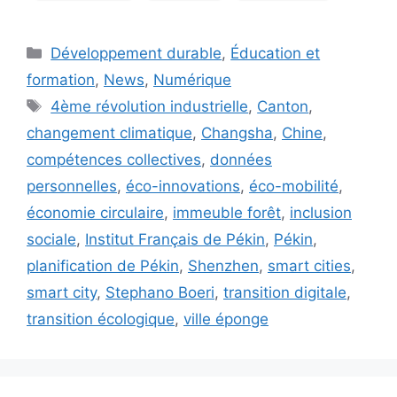
Catégories
Développement durable
,
Éducation et
formation
,
News
,
Numérique
Étiquettes
4ème révolution industrielle
,
Canton
,
changement climatique
,
Changsha
,
Chine
,
compétences collectives
,
données
personnelles
,
éco-innovations
,
éco-mobilité
,
économie circulaire
,
immeuble forêt
,
inclusion
sociale
,
Institut Français de Pékin
,
Pékin
,
planification de Pékin
,
Shenzhen
,
smart cities
,
smart city
,
Stephano Boeri
,
transition digitale
,
transition écologique
,
ville éponge