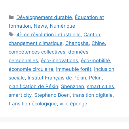
Catégories
Développement durable
,
Éducation et
formation
,
News
,
Numérique
Étiquettes
4ème révolution industrielle
,
Canton
,
changement climatique
,
Changsha
,
Chine
,
compétences collectives
,
données
personnelles
,
éco-innovations
,
éco-mobilité
,
économie circulaire
,
immeuble forêt
,
inclusion
sociale
,
Institut Français de Pékin
,
Pékin
,
planification de Pékin
,
Shenzhen
,
smart cities
,
smart city
,
Stephano Boeri
,
transition digitale
,
transition écologique
,
ville éponge