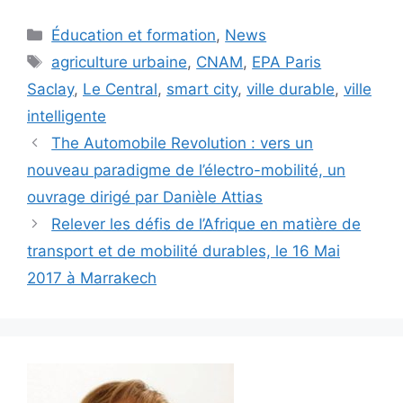
Catégories
Éducation et formation
,
News
Étiquettes
agriculture urbaine
,
CNAM
,
EPA Paris
Saclay
,
Le Central
,
smart city
,
ville durable
,
ville
intelligente
The Automobile Revolution : vers un
nouveau paradigme de l’électro-mobilité, un
ouvrage dirigé par Danièle Attias
Relever les défis de l’Afrique en matière de
transport et de mobilité durables, le 16 Mai
2017 à Marrakech