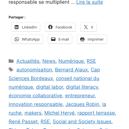
responsable se multiplient …
Lire la suite
Partager :
LinkedIn
Facebook
X
WhatsApp
E-mail
Imprimer
Catégories
Actualités
,
News
,
Numérique
,
RSE
Étiquettes
autonomisation
,
Bernard Alaux
,
Cap
Sciences Bordeaux
,
conseil national du
numérique
,
digital labor
,
digital literacy
,
économie collaborative
,
entrepreneur
,
innovation responsable
,
Jacques Robin
,
la
ruche
,
makers
,
Michel Hervé
,
rapport terrasse
,
René Passet
,
RSE
,
Social and Society Issues
,