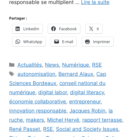
responsable se multiplient …
Lire la suite
Partager :
LinkedIn
Facebook
X
WhatsApp
E-mail
Imprimer
Catégories
Actualités
,
News
,
Numérique
,
RSE
Étiquettes
autonomisation
,
Bernard Alaux
,
Cap
Sciences Bordeaux
,
conseil national du
numérique
,
digital labor
,
digital literacy
,
économie collaborative
,
entrepreneur
,
innovation responsable
,
Jacques Robin
,
la
ruche
,
makers
,
Michel Hervé
,
rapport terrasse
,
René Passet
,
RSE
,
Social and Society Issues
,