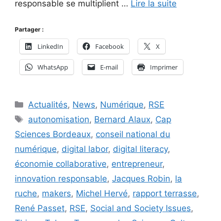
responsable se multiplient …
Lire la suite
Partager :
LinkedIn
Facebook
X
WhatsApp
E-mail
Imprimer
Catégories
Actualités
,
News
,
Numérique
,
RSE
Étiquettes
autonomisation
,
Bernard Alaux
,
Cap
Sciences Bordeaux
,
conseil national du
numérique
,
digital labor
,
digital literacy
,
économie collaborative
,
entrepreneur
,
innovation responsable
,
Jacques Robin
,
la
ruche
,
makers
,
Michel Hervé
,
rapport terrasse
,
René Passet
,
RSE
,
Social and Society Issues
,