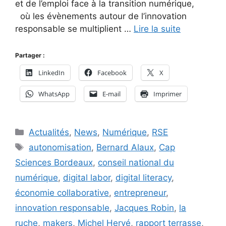
et de l’emploi face à la transition numérique,
où les évènements autour de l’innovation
responsable se multiplient …
Lire la suite
Partager :
LinkedIn
Facebook
X
WhatsApp
E-mail
Imprimer
Catégories
Actualités
,
News
,
Numérique
,
RSE
Étiquettes
autonomisation
,
Bernard Alaux
,
Cap
Sciences Bordeaux
,
conseil national du
numérique
,
digital labor
,
digital literacy
,
économie collaborative
,
entrepreneur
,
innovation responsable
,
Jacques Robin
,
la
ruche
,
makers
,
Michel Hervé
,
rapport terrasse
,