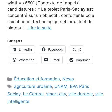
width= »650″ ]Contexte de l’appel à
candidatures : « Le projet Paris-Saclay est
concentré sur un objectif : conforter le pôle
scientifique, technologique et industriel du
plateau …
Lire la suite
Partager :
LinkedIn
Facebook
X
WhatsApp
E-mail
Imprimer
Catégories
Éducation et formation
,
News
Étiquettes
agriculture urbaine
,
CNAM
,
EPA Paris
Saclay
,
Le Central
,
smart city
,
ville durable
,
ville
intelligente