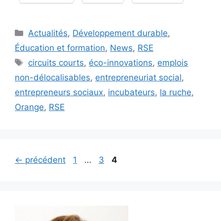
Catégories
Actualités
,
Développement durable
,
Éducation et formation
,
News
,
RSE
Étiquettes
circuits courts
,
éco-innovations
,
emplois
non-délocalisables
,
entrepreneuriat social
,
entrepreneurs sociaux
,
incubateurs
,
la ruche
,
Orange
,
RSE
Page
Page
Page
←
précédent
1
…
3
4