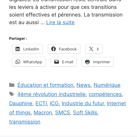
les leviers à activer pour que ces transitions
soient effectives et pérennes. La transmission
est au aussi …
Lire la suite
Partager :
LinkedIn
Facebook
X
WhatsApp
E-mail
Imprimer
Catégories
Éducation et formation
,
News
,
Numérique
Étiquettes
4ème révolution industrielle
,
compétences
,
Dauphine
,
ECTI
,
ICG
,
Industrie du futur
,
Internet
of things
,
Macron
,
SMCS
,
Soft Skills
,
transmission