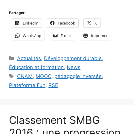
Partager :
LinkedIn
Facebook
X
WhatsApp
E-mail
Imprimer
Catégories
Actualités
,
Développement durable
,
Éducation et formation
,
News
Étiquettes
CNAM
,
MOOC
,
pédagogie inversée
,
Plateforme Fun
,
RSE
Classement SMBG
2016 : une progression