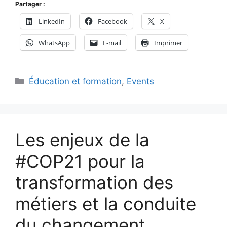
Partager :
LinkedIn
Facebook
X
WhatsApp
E-mail
Imprimer
Catégories
Éducation et formation
,
Events
Les enjeux de la
#COP21 pour la
transformation des
métiers et la conduite
du changement,