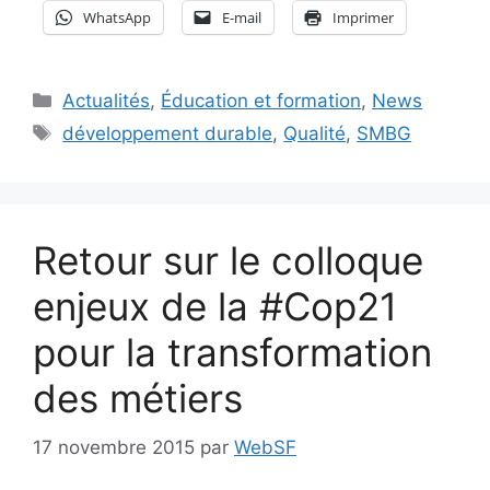
WhatsApp
E-mail
Imprimer
Catégories
Actualités
,
Éducation et formation
,
News
Étiquettes
développement durable
,
Qualité
,
SMBG
Retour sur le colloque
enjeux de la #Cop21
pour la transformation
des métiers
17 novembre 2015
par
WebSF