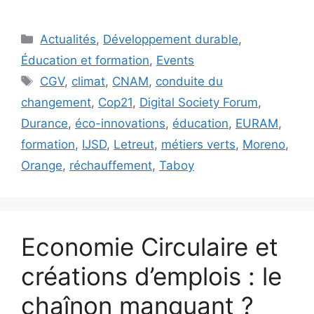
Catégories
Actualités
,
Développement durable
,
Éducation et formation
,
Events
Étiquettes
CGV
,
climat
,
CNAM
,
conduite du
changement
,
Cop21
,
Digital Society Forum
,
Durance
,
éco-innovations
,
éducation
,
EURAM
,
formation
,
IJSD
,
Letreut
,
métiers verts
,
Moreno
,
Orange
,
réchauffement
,
Taboy
Economie Circulaire et
créations d’emplois : le
chaînon manquant ?