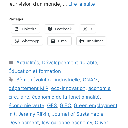
leur vision d’un monde, …
Lire la suite
Partager :
LinkedIn
Facebook
X
WhatsApp
E-mail
Imprimer
Catégories
Actualités
,
Développement durable
,
Éducation et formation
Étiquettes
3ème révolution industrielle
,
CNAM
,
département MIP
,
éco-innovation
,
économie
circulaire
,
économie de la fonctionnalité
,
économie verte
,
GES
,
GIEC
,
Green employment
init
,
Jeremy Rifkin
,
Journal of Sustainable
Development
,
low carbone economy
,
Oliver