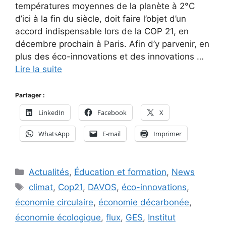
températures moyennes de la planète à 2°C
d’ici à la fin du siècle, doit faire l’objet d’un
accord indispensable lors de la COP 21, en
décembre prochain à Paris. Afin d’y parvenir, en
plus des éco-innovations et des innovations …
Lire la suite
Partager :
LinkedIn
Facebook
X
WhatsApp
E-mail
Imprimer
Catégories
Actualités
,
Éducation et formation
,
News
Étiquettes
climat
,
Cop21
,
DAVOS
,
éco-innovations
,
économie circulaire
,
économie décarbonée
,
économie écologique
,
flux
,
GES
,
Institut