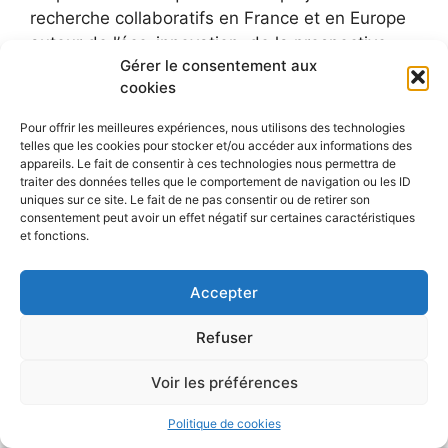
recherche collaboratifs en France et en Europe
autour de l’éco-innovation, de la prospective
Gérer le consentement aux
technologique et sociétale, de la responsabilité
cookies
sociétale d’entreprise (RSE), la gouvernance
environnementale et, la conception, sélection et
Pour offrir les meilleures expériences, nous utilisons des technologies
mobilisation des indicateurs pour le
telles que les cookies pour stocker et/ou accéder aux informations des
appareils. Le fait de consentir à ces technologies nous permettra de
développement durable.
traiter des données telles que le comportement de navigation ou les ID
uniques sur ce site. Le fait de ne pas consentir ou de retirer son
consentement peut avoir un effet négatif sur certaines caractéristiques
et fonctions.
Accepter
Refuser
Voir les préférences
Politique de cookies