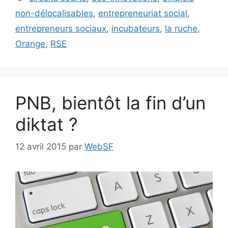
non-délocalisables
,
entrepreneuriat social
,
entrepreneurs sociaux
,
incubateurs
,
la ruche
,
Orange
,
RSE
PNB, bientôt la fin d’un
diktat ?
12 avril 2015
par
WebSF