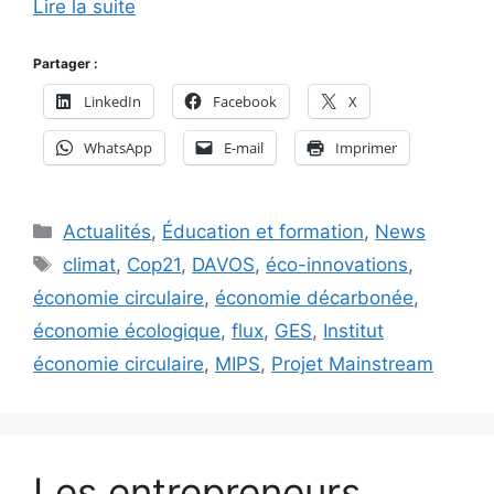
Lire la suite
Partager :
LinkedIn
Facebook
X
WhatsApp
E-mail
Imprimer
Catégories
Actualités
,
Éducation et formation
,
News
Étiquettes
climat
,
Cop21
,
DAVOS
,
éco-innovations
,
économie circulaire
,
économie décarbonée
,
économie écologique
,
flux
,
GES
,
Institut
économie circulaire
,
MIPS
,
Projet Mainstream
Les entrepreneurs