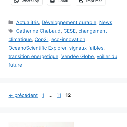
WhatsApp
E-mail
Imprimer
Catégories
Actualités
,
Développement durable
,
News
Étiquettes
Catherine Chabaud
,
CESE
,
changement
climatique
,
Cop21
,
éco-innovation
,
OceanoScientific Explorer
,
signaux faibles
,
transition énergétique
,
Vendée Globe
,
voilier du
future
Page
Page
Page
←
précédent
1
…
11
12