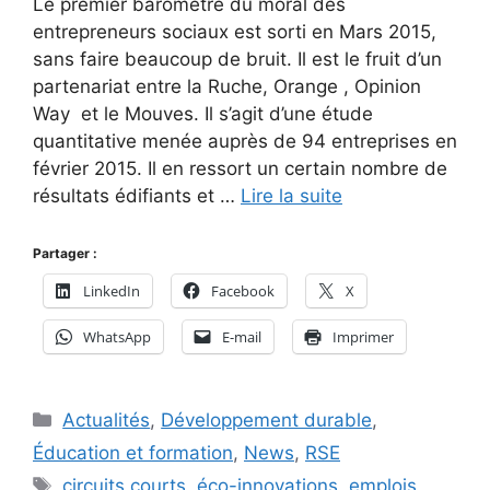
Le premier baromètre du moral des
entrepreneurs sociaux est sorti en Mars 2015,
sans faire beaucoup de bruit. Il est le fruit d’un
partenariat entre la Ruche, Orange , Opinion
Way et le Mouves. Il s’agit d’une étude
quantitative menée auprès de 94 entreprises en
février 2015. Il en ressort un certain nombre de
résultats édifiants et …
Lire la suite
Partager :
LinkedIn
Facebook
X
WhatsApp
E-mail
Imprimer
Catégories
Actualités
,
Développement durable
,
Éducation et formation
,
News
,
RSE
Étiquettes
circuits courts
,
éco-innovations
,
emplois