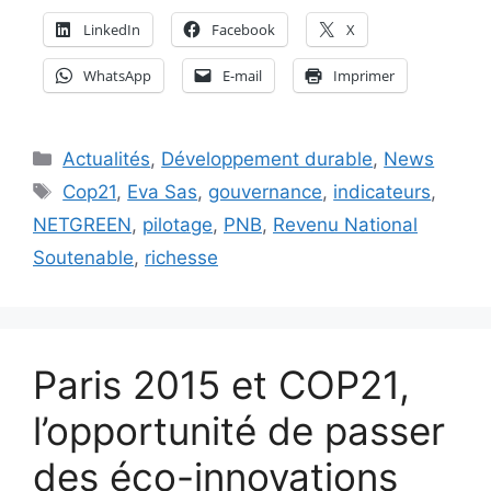
LinkedIn
Facebook
X
WhatsApp
E-mail
Imprimer
Catégories
Actualités
,
Développement durable
,
News
Étiquettes
Cop21
,
Eva Sas
,
gouvernance
,
indicateurs
,
NETGREEN
,
pilotage
,
PNB
,
Revenu National
Soutenable
,
richesse
Paris 2015 et COP21,
l’opportunité de passer
des éco-innovations