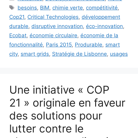
Étiquettes
besoins
,
BIM
,
chimie verte
,
compétitivité
,
Cop21
,
Critical Technologies
,
développement
durable
,
disruptive innovation
,
éco-innovation
,
Ecobat
,
économie circulaire
,
économie de la
fonctionnalité
,
Paris 2015
,
Produrable
,
smart
city
,
smart grids
,
Stratégie de Lisbonne
,
usages
Une initiative « COP
21 » originale en faveur
des solutions pour
lutter contre le