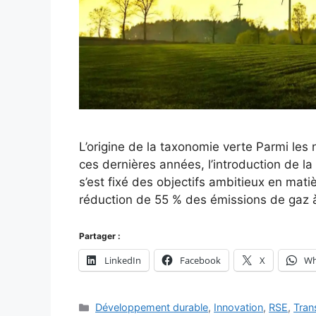
L’origine de la taxonomie verte Parmi les
ces dernières années, l’introduction de la
s’est fixé des objectifs ambitieux en mat
réduction de 55 % des émissions de gaz à
Partager :
LinkedIn
Facebook
X
Wh
Catégories
Développement durable
,
Innovation
,
RSE
,
Tran