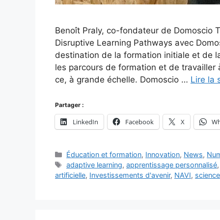
Benoît Praly, co-fondateur de Domoscio T
Disruptive Learning Pathways avec Domos
destination de la formation initiale et de 
les parcours de formation et de travailler 
ce, à grande échelle. Domoscio …
Lire la 
Partager :
LinkedIn
Facebook
X
Wh
Catégories
Éducation et formation
,
Innovation
,
News
,
Num
Étiquettes
adaptive learning
,
apprentissage personnalisé
artificielle
,
Investissements d'avenir
,
NAVI
,
science