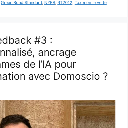
,
Green Bond Standard
,
NZEB
,
RT2012
,
Taxonomie verte
edback #3 :
nnalisé, ancrage
mes de l’IA pour
rmation avec Domoscio ?