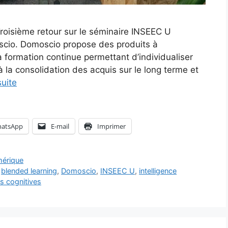
roisième retour sur le séminaire INSEEC U
cio. Domoscio propose des produits à
la formation continue permettant d’individualiser
à la consolidation des acquis sur le long terme et
suite
atsApp
E-mail
Imprimer
érique
,
blended learning
,
Domoscio
,
INSEEC U
,
intelligence
s cognitives