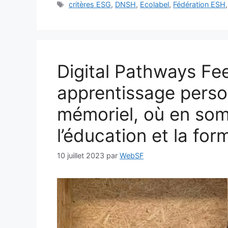
Étiquettes
critères ESG
,
DNSH
,
Ecolabel
,
Fédération ESH
Digital Pathways Fe
apprentissage perso
mémoriel, où en som
l’éducation et la fo
10 juillet 2023
par
WebSF